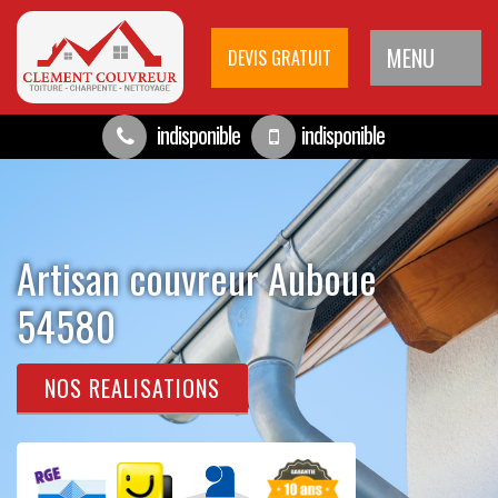
MENU
DEVIS GRATUIT
indisponible
indisponible
Artisan couvreur Auboue
54580
NOS REALISATIONS