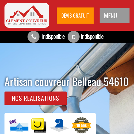
MENU
DEVIS GRATUIT
indisponible
indisponible
Artisan couvreur Belleau 54610
NOS REALISATIONS