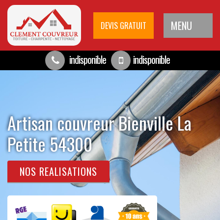
MENU
DEVIS GRATUIT
indisponible
indisponible
Artisan couvreur Bienville La
Petite 54300
NOS REALISATIONS