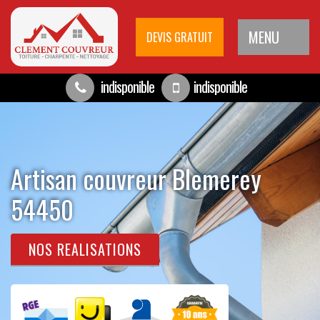
MENU
DEVIS GRATUIT
indisponible
indisponible
Artisan couvreur Blemerey
54450
NOS REALISATIONS