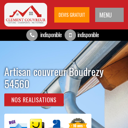
MENU
DEVIS GRATUIT
indisponible
indisponible
Artisan couvreur Boudrezy
54560
NOS REALISATIONS