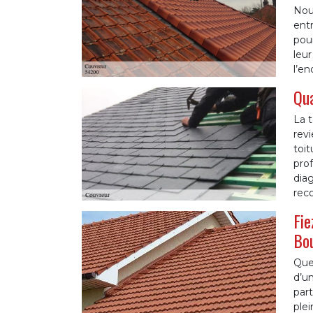
Nou
entr
pour
leur
l’e
Qua
La t
revi
toit
pro
diag
rec
Fie
Bo
Que 
d’un
part
plei