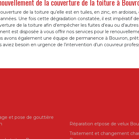
ouvellement de la couverture de la toiture à Bouvro
ouverture de la toiture qu’elle est en tuiles, en zinc, en ardoises,
années. Une fois cette dégradation constatée, il est impératif 
erture de la toiture afin d’empêcher les fuites d’eau ou d’autre
ent est disposée à vous offrir nos services pour le renouvellemen
s avons également une équipe de permanence à Bouvron, prête 
 aviez besoin en urgence de l’intervention d’un couvreur profess
ge et pose de gouttière
n
Réparation etpose de velux Bo
Traitement et changement cha