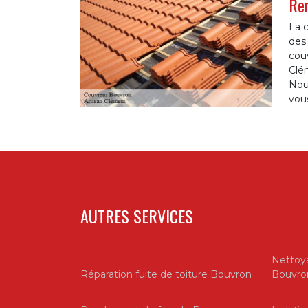
Ren
La c
des 
couv
Clém
Nou
vous
AUTRES SERVICES
Nettoya
Réparation fuite de toiture Bouvron
Bouvro