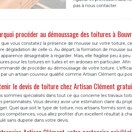
pas à nous contacter.
rquoi procéder au démoussage des toitures à Bouv
que vous constatez la présence de mousse sur votre toiture, cel
re dégradation de celle-ci. Au départ, la formation de mousse s
apparence désagréable à regarder. Mais, elle fragilise peu à peu l
ures pour les toitures en tuiles et en ardoises en particulier. Afi
ommandé de procéder au démoussage de votre toiture. L’efficaci
 par un artisan couvreur qualifié comme Artisan Clément qui po
enir le devis de toiture chez Artisan Clément gratu
s sommes spécialisés dans tout ce qui concerne les travaux toi
s personnalisés. Vous devriez avoir une estimation claire du pro
et. Quel que soit le type de toiture, nos artisans formés sont qua
os compétences, vous allez profiter d’un excellent résultat à ch
ulé sans duperie dans votre devis.