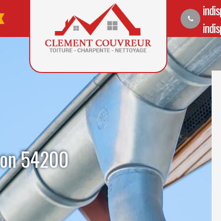
indi
indi
ron 54200