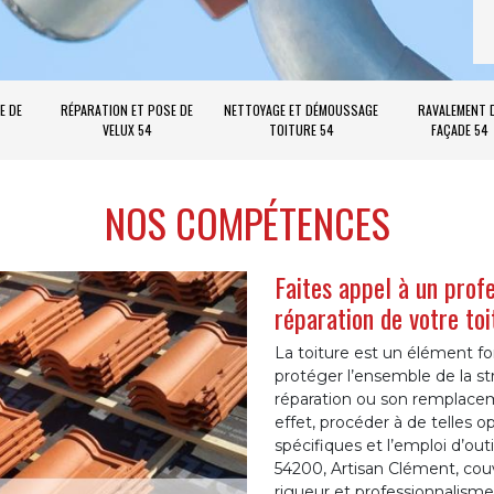
E DE
RÉPARATION ET POSE DE
NETTOYAGE ET DÉMOUSSAGE
RAVALEMENT 
VELUX 54
TOITURE 54
FAÇADE 54
NOS COMPÉTENCES
Faites appel à un prof
réparation de votre to
La toiture est un élément fo
protéger l’ensemble de la st
réparation ou son remplacem
effet, procéder à de telles o
spécifiques et l’emploi d’out
54200, Artisan Clément, couvr
rigueur et professionnalisme 