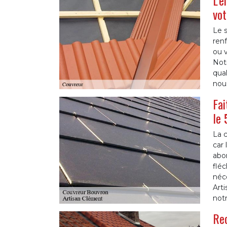
L’e
vot
Le 
ren
ou v
Not
qua
nou
Fai
le
La c
car 
abon
fléc
néce
Arti
notr
Rec