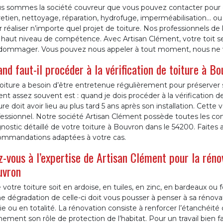
s sommes la société couvreur que vous pouvez contacter pour en
etien, nettoyage, réparation, hydrofuge, imperméabilisation... o
 réaliser n’importe quel projet de toiture. Nos professionnels de
 haut niveau de compétence. Avec Artisan Clément, votre toit se
ndommager. Vous pouvez nous appeler à tout moment, nous ne 
nd faut-il procéder à la vérification de toiture à B
oiture a besoin d’être entretenue régulièrement pour préserver 
ent assez souvent est : quand je dois procéder à la vérification d
ure doit avoir lieu au plus tard 5 ans après son installation. Cette 
fessionnel. Notre société Artisan Clément possède toutes les c
nostic détaillé de votre toiture à Bouvron dans le 54200. Faites 
ommandations adaptées à votre cas.
z-vous à l’expertise de Artisan Clément pour la rénov
uvron
votre toiture soit en ardoise, en tuiles, en zinc, en bardeaux ou
e dégradation de celle-ci doit vous pousser à penser à sa rénovati
ie ou en totalité. La rénovation consiste à renforcer l’étanchéité 
nement son rôle de protection de l’habitat. Pour un travail bien fa