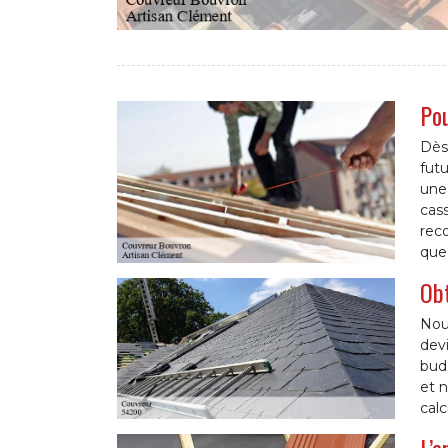
Pou
Dès 
futu
une 
cass
rec
que
Obt
Nou
devi
budg
et n
calc