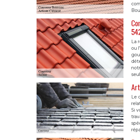
comp
Bou
Com
54
La r
ou l
gout
déte
notr
seul
Art
Le c
rela
Si v
trav
spéc
répa