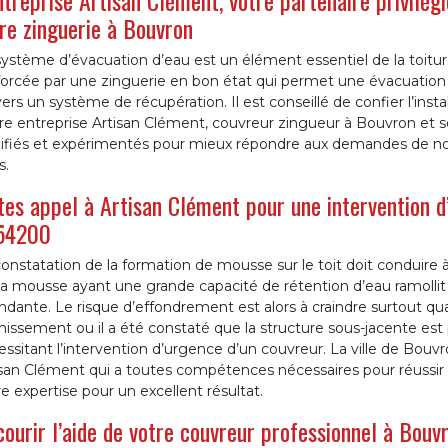
ntreprise Artisan Clément, votre partenaire privilégi
re zinguerie à Bouvron
système d’évacuation d’eau est un élément essentiel de la toitu
forcée par une zinguerie en bon état qui permet une évacuation 
ers un système de récupération. Il est conseillé de confier l’insta
re entreprise Artisan Clément, couvreur zingueur à Bouvron et s
lifiés et expérimentés pour mieux répondre aux demandes de nos 
s.
tes appel à Artisan Clément pour une intervention 
 54200
onstatation de la formation de mousse sur le toit doit conduire 
la mousse ayant une grande capacité de rétention d’eau ramollit
dante. Le risque d’effondrement est alors à craindre surtout qu
hissement ou il a été constaté que la structure sous-jacente est 
ssitant l’intervention d’urgence d’un couvreur. La ville de Bouv
san Clément qui a toutes compétences nécessaires pour réussir un
e expertise pour un excellent résultat.
ourir l’aide de votre couvreur professionnel à Bouv