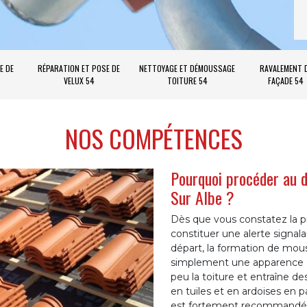
E DE
RÉPARATION ET POSE DE
NETTOYAGE ET DÉMOUSSAGE
RAVALEMENT 
VELUX 54
TOITURE 54
FAÇADE 54
NOS COMPÉTENCES
Pourquoi procéder au 
Sur Albe ?
Dès que vous constatez la p
constituer une alerte signala
départ, la formation de mou
simplement une apparence dés
peu la toiture et entraîne de
en tuiles et en ardoises en pa
est fortement recommandé 