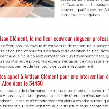
L’efficacité de cette opérat
couvreur qualifié comme Art
compétences requises.
isan Clément, le meilleur couvreur zingueur profess
s effectuons vos travaux de couverture de maison, nous sommes 
ure et en zinc, et pour tous les travaux d'expédition de zinc. No
ment auquel vous pouvez compter pour un travail performant. Que
ure ou d’un autre projet, nos experts s’engagent à vous satisfai
ons vous permet de tirer profit de votre investissement.
tes appel à Artisan Clément pour une intervention d
 Albe dans le 54450
onstatation de la formation de mousse sur le toit doit conduire 
la mousse ayant une grande capacité de rétention d’eau ramollit
dante. Le risque d’effondrement est alors à craindre surtout qu
hissement ou il a été constaté que la structure sous-jacente est 