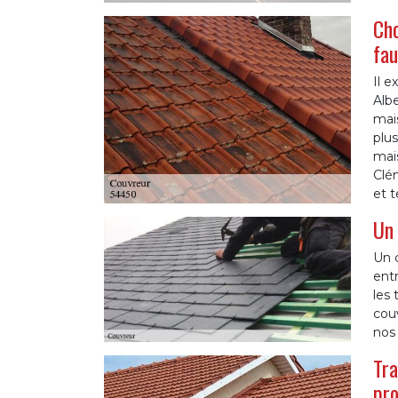
Cho
fau
Il e
Albe
mais
plus
mais
Clém
et 
Un 
Un c
entr
les 
couv
nos 
Tra
pro