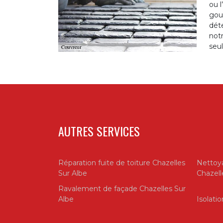
ou l
gout
déte
notr
seul
AUTRES SERVICES
Réparation fuite de toiture Chazelles
Nettoya
Sur Albe
Chazell
Ravalement de façade Chazelles Sur
Albe
Isolati