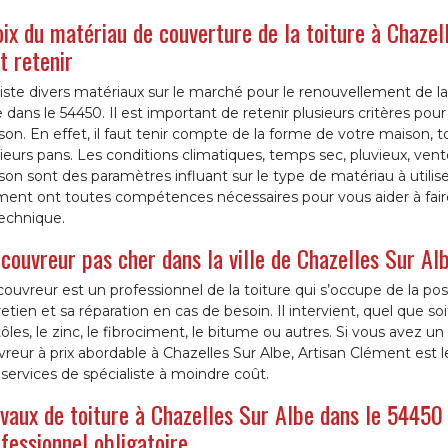
ix du matériau de couverture de la toiture à Chazell
t retenir
xiste divers matériaux sur le marché pour le renouvellement de la
 dans le 54450. Il est important de retenir plusieurs critères pour
on. En effet, il faut tenir compte de la forme de votre maison, t
ieurs pans. Les conditions climatiques, temps sec, pluvieux, vente
on sont des paramètres influant sur le type de matériau à utilise
ent ont toutes compétences nécessaires pour vous aider à faire le
technique.
couvreur pas cher dans la ville de Chazelles Sur Al
ouvreur est un professionnel de la toiture qui s’occupe de la po
etien et sa réparation en cas de besoin. Il intervient, quel que soi
tôles, le zinc, le fibrociment, le bitume ou autres. Si vous avez 
reur à prix abordable à Chazelles Sur Albe, Artisan Clément est l
services de spécialiste à moindre coût.
vaux de toiture à Chazelles Sur Albe dans le 54450 
fessionnel obligatoire