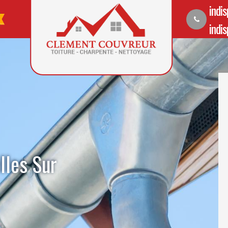
indi
indi
lles Sur