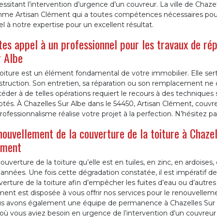
ssitant l’intervention d’urgence d’un couvreur. La ville de Chazel
me Artisan Clément qui a toutes compétences nécessaires pour ré
l à notre expertise pour un excellent résultat.
tes appel à un professionnel pour les travaux de rép
 Albe
oiture est un élément fondamental de votre immobilier. Elle sert
truction. Son entretien, sa réparation ou son remplacement ne d
éder à de telles opérations requiert le recours à des techniques s
tés. À Chazelles Sur Albe dans le 54450, Artisan Clément, couvreur
rofessionnalisme réalise votre projet à la perfection. N’hésitez p
ouvellement de la couverture de la toiture à Chazell
ément
ouverture de la toiture qu’elle est en tuiles, en zinc, en ardoises,
années. Une fois cette dégradation constatée, il est impératif 
erture de la toiture afin d’empêcher les fuites d’eau ou d’autre
ent est disposée à vous offrir nos services pour le renouvellemen
s avons également une équipe de permanence à Chazelles Sur Al
où vous aviez besoin en urgence de l’intervention d’un couvreur 