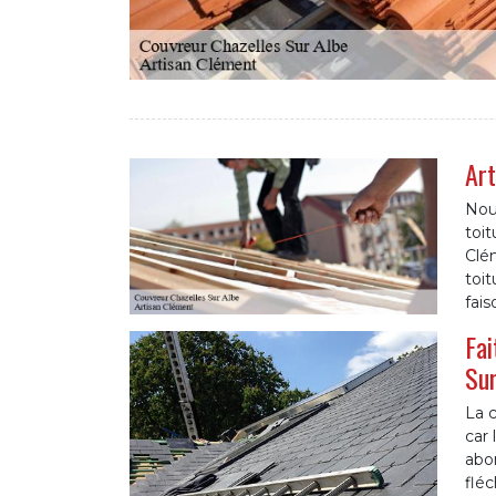
Art
Nou
toit
Clé
toit
fais
Fai
Sur
La c
car 
abon
fléc