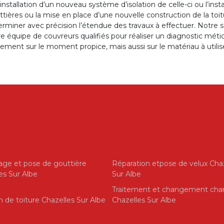
’installation d’un nouveau système d’isolation de celle-ci ou l’ins
tières ou la mise en place d’une nouvelle construction de la toi
rminer avec précision l’étendue des travaux à effectuer. Notre 
e équipe de couvreurs qualifiés pour réaliser un diagnostic métic
ement sur le moment propice, mais aussi sur le matériau à utilise
ge et pose de gouttière
Réparation etpose de velux Cha
es Sur Albe
Sur Albe
Traitement et changement cha
on de toiture Chazelles Sur Albe
Chazelles Sur Albe