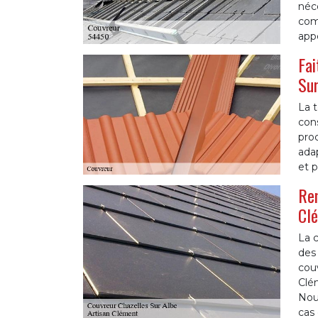
néce
com
appe
Fai
Sur
La t
cons
proc
adap
et p
Ren
Cl
La c
des 
couv
Clém
Nou
cas 