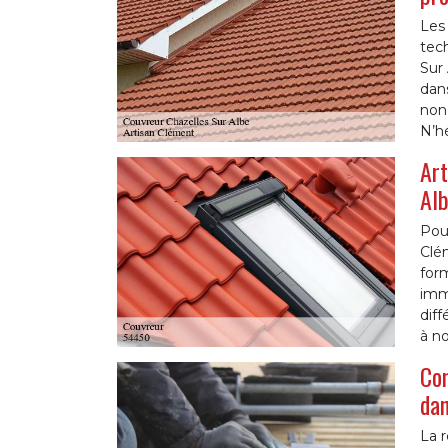
Les 
tech
Sur 
dans
non
N’hé
Art
Al
Pour
Clém
form
immo
diff
à no
Com
dan
La r