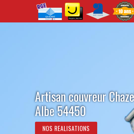
Artisan couvreur Chaze
Albe 54450
NOS REALISATIONS