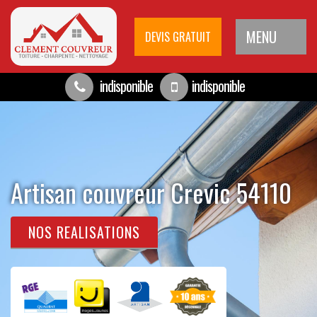
MENU
DEVIS GRATUIT
indisponible
indisponible
Artisan couvreur Crevic 54110
NOS REALISATIONS