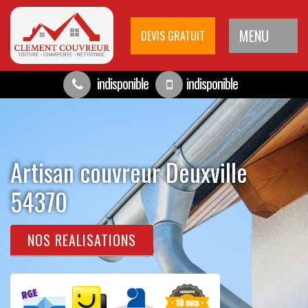
MENU
DEVIS GRATUIT
indisponible
indisponible
Artisan couvreur Deuxville
54370
NOS REALISATIONS