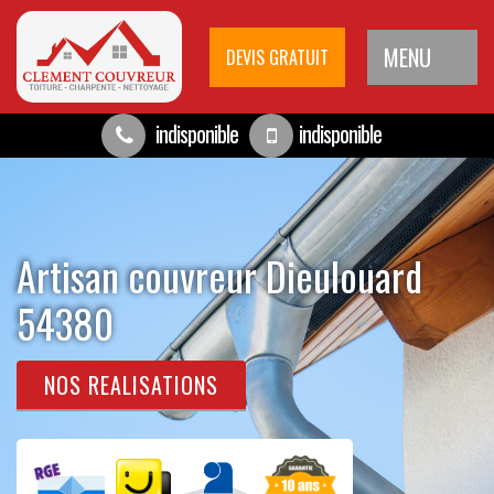
MENU
DEVIS GRATUIT
indisponible
indisponible
Artisan couvreur Dieulouard
54380
NOS REALISATIONS