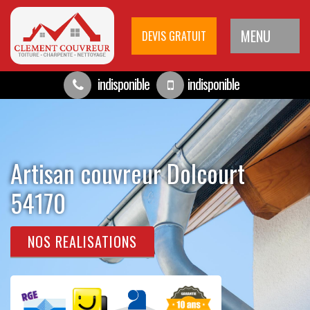
MENU
DEVIS GRATUIT
indisponible
indisponible
Artisan couvreur Dolcourt
54170
NOS REALISATIONS