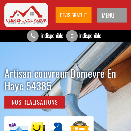
MENU
DEVIS GRATUIT
indisponible
indisponible
Artisan couvreur Domevre En
Haye 54385
NOS REALISATIONS