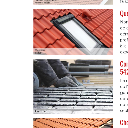
fais
Que
Nomb
de d
démo
prof
à la
expe
Com
54
La r
ou l
gout
déte
notr
seul
Cho