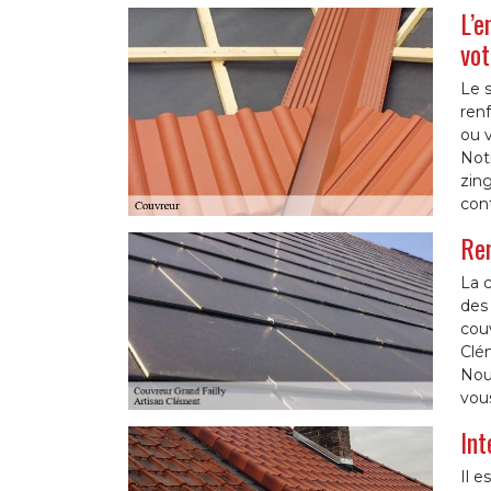
L’e
vot
Le 
ren
ou v
Notr
zin
con
Ren
La c
des 
couv
Clém
Nou
vous
Int
Il e