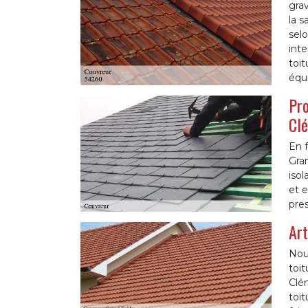
grav
la s
selo
inte
toit
équ
Pro
Cl
En f
Gran
isol
et e
pres
Art
Nou
toit
Clé
toit