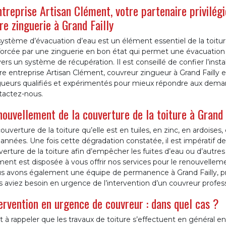
ntreprise Artisan Clément, votre partenaire privilégi
re zinguerie à Grand Failly
système d’évacuation d’eau est un élément essentiel de la toitu
forcée par une zinguerie en bon état qui permet une évacuation 
ers un système de récupération. Il est conseillé de confier l’insta
e entreprise Artisan Clément, couvreur zingueur à Grand Failly e
gueurs qualifiés et expérimentés pour mieux répondre aux demand
tactez-nous.
ouvellement de la couverture de la toiture à Grand F
ouverture de la toiture qu’elle est en tuiles, en zinc, en ardoises,
années. Une fois cette dégradation constatée, il est impératif 
erture de la toiture afin d’empêcher les fuites d’eau ou d’autre
ent est disposée à vous offrir nos services pour le renouvellemen
s avons également une équipe de permanence à Grand Failly, pr
 aviez besoin en urgence de l’intervention d’un couvreur profess
ervention en urgence de couvreur : dans quel cas ?
st à rappeler que les travaux de toiture s’effectuent en général e