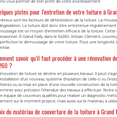
ons vous permet de tirer profit de votre investissement.
lques pistes pour l’entretien de votre toiture à Gran
reux sont les facteurs de détérioration de la toiture. La mousse,
égradation. La toiture doit donc être entretenue régulièrement p
ussage est un moyen d’entretien efficace de la toiture. Cette o
essionnel. À Grand Failly dans le 54260, Artisan Clément, couvreur
 perfection le démoussage de votre toiture. Pour une longévité as
rtise.
ment savoir qu’il faut procéder à une rénovation de 
260 ?
énovation de toiture se décline en plusieurs travaux. Il peut s’a
’installation d’un nouveau système d’isolation de celle-ci ou l’ins
tières ou la mise en place d’une nouvelle construction de la toi
rminer avec précision l’étendue des travaux à effectuer. Notre 
e équipe de couvreurs qualifiés pour réaliser un diagnostic métic
ement sur le moment propice, mais aussi sur le matériau à utilise
ix du matériau de couverture de la toiture à Grand F