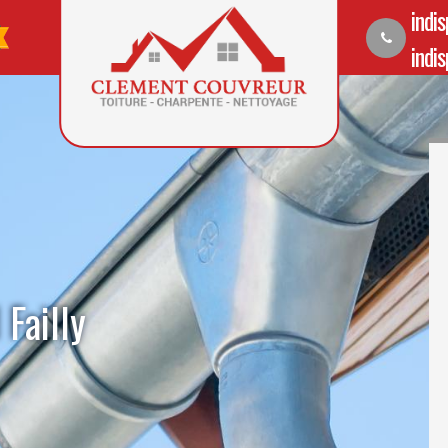
indi
indi
Failly