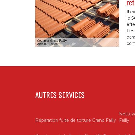
ret
Il e
le 5
effe
Les 
para
comp
AUTRES SERVICES
Nettoya
Réparation fuite de toiture Grand Failly
Failly