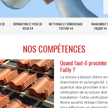
E DE
RÉPARATION ET POSE DE
NETTOYAGE ET DÉMOUSSAGE
RAVALEMENT 
VELUX 54
TOITURE 54
FAÇADE 54
NOS COMPÉTENCES
Quand faut-il procéder 
Failly ?
La toiture a besoin d’être 
étanchéité et sa longévité. 
quand je dois procéder à la 
vérification de la toiture doi
installation. Cette vérificati
Notre société Artisan Clém
pour effectuer un diagnostic 