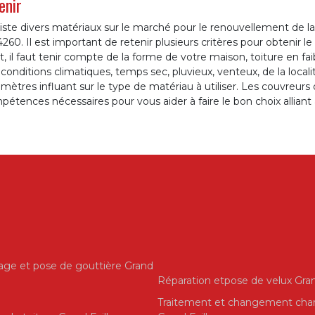
enir
xiste divers matériaux sur le marché pour le renouvellement de la
4260. Il est important de retenir plusieurs critères pour obtenir 
t, il faut tenir compte de la forme de votre maison, toiture en fa
conditions climatiques, temps sec, pluvieux, venteux, de la local
mètres influant sur le type de matériau à utiliser. Les couvreurs
étences nécessaires pour vous aider à faire le bon choix alliant à
ge et pose de gouttière Grand
Réparation etpose de velux Gran
Traitement et changement cha