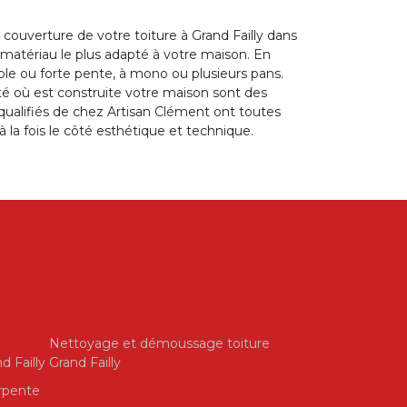
 couverture de votre toiture à Grand Failly dans
le matériau le plus adapté à votre maison. En
ible ou forte pente, à mono ou plusieurs pans.
ité où est construite votre maison sont des
 qualifiés de chez Artisan Clément ont toutes
 la fois le côté esthétique et technique.
Nettoyage et démoussage toiture
d Failly
Grand Failly
rpente