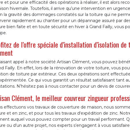
e et pour une efficacité des opérations à réaliser, il est alors
aison hivernale. Toutefois, il arrive qu’une intervention en urgenc
n la gravité des dommages constatés sur la toiture qui ne perme
rvenir rapidement au chantier pour un dépannage assuré par des 
ure bien faite et en toute sécurité en hiver à Grand Failly, vous p
ipe.
fitez de l’offre spéciale d’installation d’isolation de
ément
aisant appel à notre société Artisan Clément, vous pouvez bénéfic
d Failly. En effet, lors de la rénovation de votre toiture, vous pouv
ation de toiture par extérieur. Ces deux opérations sont effect
xpérimentée. Ce qui vous garantit un résultat satisfaisant tant a
tations. N’hésitez pas à nous contacter pour un devis de couvreu
isan Clément, le meilleur couvreur zingueur profess
s effectuons vos travaux de couverture de maison, nous sommes 
ure et en zinc, et pour tous les travaux d'expédition de zinc. No
ment auquel vous pouvez compter pour un travail performant. Que
ure ou d’un autre projet, nos experts s’engagent à vous satisfai