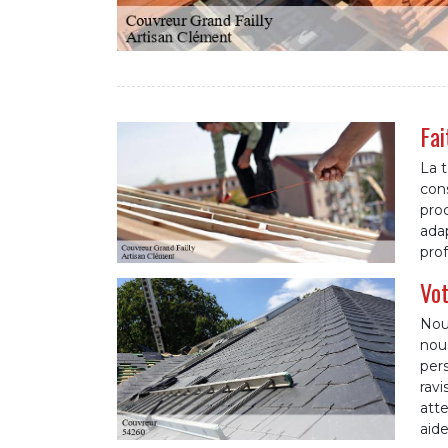
Fai
La t
cons
proc
adap
prof
Vot
Nous
nou
pers
ravi
atte
aide