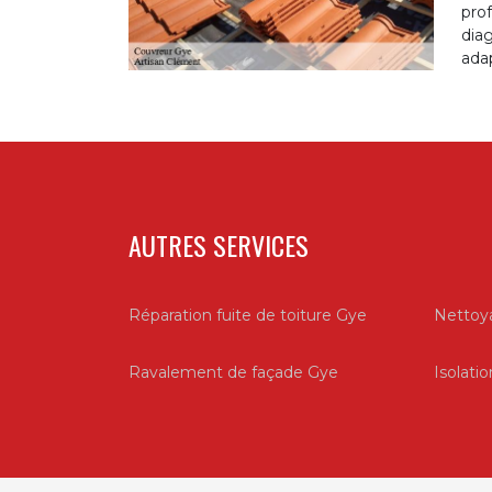
pro
diag
adap
AUTRES SERVICES
Réparation fuite de toiture Gye
Nettoya
Ravalement de façade Gye
Isolati