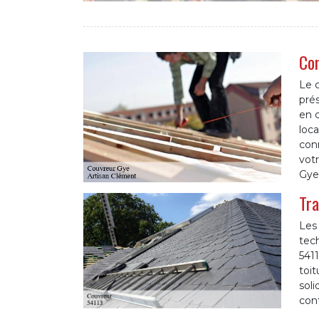
Com
Le c
prés
en c
loca
con
votr
Gye
Tra
Les 
tech
5411
toit
sol
con