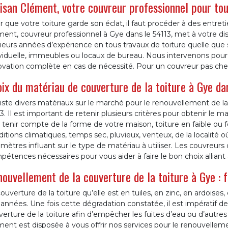
isan Clément, votre couvreur professionnel pour tou
 que votre toiture garde son éclat, il faut procéder à des entret
ment, couvreur professionnel à Gye dans le 54113, met à votre d
ieurs années d’expérience en tous travaux de toiture quelle que 
viduelle, immeubles ou locaux de bureau. Nous intervenons pour l
vation complète en cas de nécessité. Pour un couvreur pas cher,
ix du matériau de couverture de la toiture à Gye dans
xiste divers matériaux sur le marché pour le renouvellement de l
3. Il est important de retenir plusieurs critères pour obtenir le ma
 tenir compte de la forme de votre maison, toiture en faible ou 
itions climatiques, temps sec, pluvieux, venteux, de la localité 
mètres influant sur le type de matériau à utiliser. Les couvreurs
étences nécessaires pour vous aider à faire le bon choix alliant à
ouvellement de la couverture de la toiture à Gye : 
ouverture de la toiture qu’elle est en tuiles, en zinc, en ardoises,
années. Une fois cette dégradation constatée, il est impératif 
erture de la toiture afin d’empêcher les fuites d’eau ou d’autre
ent est disposée à vous offrir nos services pour le renouvellemen