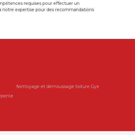
ompétences requises pour effectuer un
el à notre expertise pour des recommandations
Nettoyage et démoussage toiture Gye
rpente