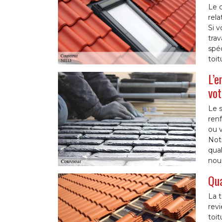
Le c
rela
Si v
trav
spéc
toit
L’e
vot
Le 
ren
ou v
Not
qua
nou
Qua
La t
revi
toit