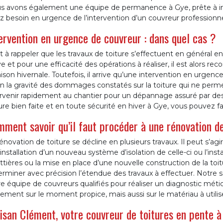
s avons également une équipe de permanence à Gye, prête à in
z besoin en urgence de l’intervention d’un couvreur professionne
ervention en urgence de couvreur : dans quel cas ?
st à rappeler que les travaux de toiture s’effectuent en général e
e et pour une efficacité des opérations à réaliser, il est alors
aison hivernale. Toutefois, il arrive qu’une intervention en urgenc
n la gravité des dommages constatés sur la toiture qui ne perme
rvenir rapidement au chantier pour un dépannage assuré par des 
ure bien faite et en toute sécurité en hiver à Gye, vous pouvez fa
ment savoir qu’il faut procéder à une rénovation de
énovation de toiture se décline en plusieurs travaux. Il peut s’a
’installation d’un nouveau système d’isolation de celle-ci ou l’ins
tières ou la mise en place d’une nouvelle construction de la toi
rminer avec précision l’étendue des travaux à effectuer. Notre 
e équipe de couvreurs qualifiés pour réaliser un diagnostic métic
ement sur le moment propice, mais aussi sur le matériau à utilise
isan Clément, votre couvreur de toitures en pente à