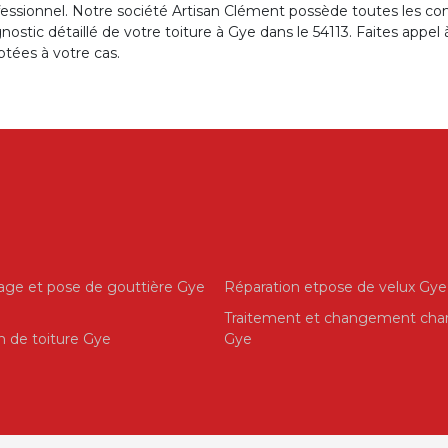
fessionnel. Notre société Artisan Clément possède toutes les c
nostic détaillé de votre toiture à Gye dans le 54113. Faites app
tées à votre cas.
ge et pose de gouttière Gye
Réparation etpose de velux Gye
Traitement et changement cha
on de toiture Gye
Gye