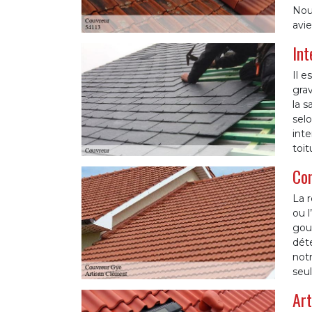
Nou
avie
Int
Il e
grav
la s
selo
inte
toit
Com
La r
ou l
gout
déte
notr
seul
Art