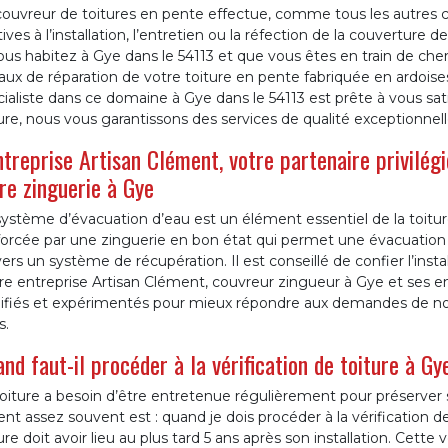
ouvreur de toitures en pente effectue, comme tous les autres co
tives à l’installation, l’entretien ou la réfection de la couverture 
ous habitez à Gye dans le 54113 et que vous êtes en train de ch
aux de réparation de votre toiture en pente fabriquée en ardoises
ialiste dans ce domaine à Gye dans le 54113 est prête à vous sati
ure, nous vous garantissons des services de qualité exceptionnell
ntreprise Artisan Clément, votre partenaire privilégi
re zinguerie à Gye
système d’évacuation d’eau est un élément essentiel de la toitu
forcée par une zinguerie en bon état qui permet une évacuation 
ers un système de récupération. Il est conseillé de confier l’insta
re entreprise Artisan Clément, couvreur zingueur à Gye et ses e
lifiés et expérimentés pour mieux répondre aux demandes de nos 
s.
nd faut-il procéder à la vérification de toiture à Gy
oiture a besoin d’être entretenue régulièrement pour préserver 
ent assez souvent est : quand je dois procéder à la vérification d
ure doit avoir lieu au plus tard 5 ans après son installation. Cette 