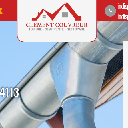
indi
indi
54113