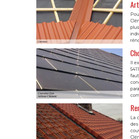
Art
Pour
Clé
plus
indi
réno
Cho
Il e
5411
faut
cond
para
comp
Ren
La c
des 
couv
Clém