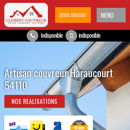
MENU
DEVIS GRATUIT
indisponible
indisponible
Artisan couvreur Haraucourt
54110
NOS REALISATIONS