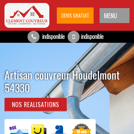
MENU
DEVIS GRATUIT
indisponible
indisponible
Artisan couvreur Houdelmont
54330
NOS REALISATIONS