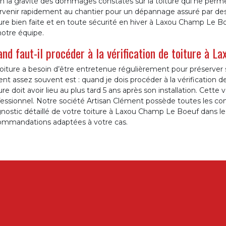
n la gravité des dommages constatés sur la toiture qui ne perme
rvenir rapidement au chantier pour un dépannage assuré par des 
ure bien faite et en toute sécurité en hiver à Laxou Champ Le Bo
notre équipe.
nd faut-il procéder à la vérification de toiture à 
oiture a besoin d’être entretenue régulièrement pour préserver 
ent assez souvent est : quand je dois procéder à la vérification d
ure doit avoir lieu au plus tard 5 ans après son installation. Cette 
fessionnel. Notre société Artisan Clément possède toutes les c
nostic détaillé de votre toiture à Laxou Champ Le Boeuf dans le 
ommandations adaptées à votre cas.