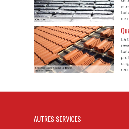
selo
inte
toit
de 
Qua
La t
revi
toit
pro
diag
rec
AUTRES SERVICES