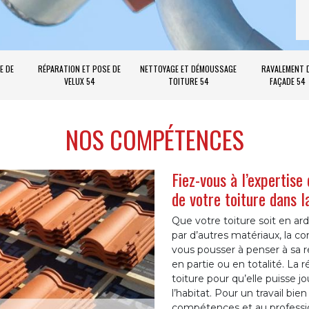
E DE
RÉPARATION ET POSE DE
NETTOYAGE ET DÉMOUSSAGE
RAVALEMENT 
VELUX 54
TOITURE 54
FAÇADE 54
NOS COMPÉTENCES
Fiez-vous à l’expertise
de votre toiture dans 
Que votre toiture soit en ard
par d’autres matériaux, la co
vous pousser à penser à sa ré
en partie ou en totalité. La 
toiture pour qu’elle puisse 
l’habitat. Pour un travail bie
compétences et au professio