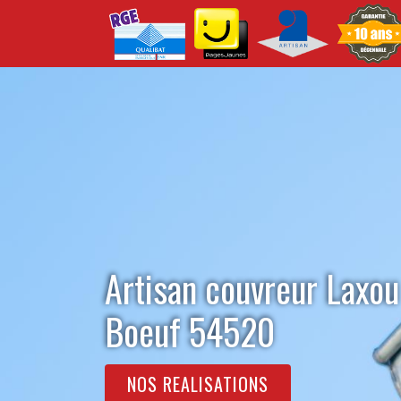
Artisan couvreur Laxo
Boeuf 54520
NOS REALISATIONS