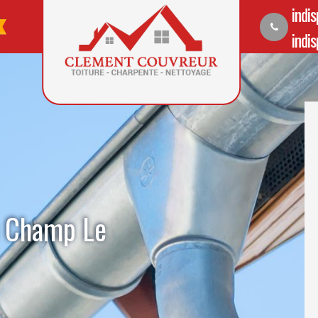
indi
indi
u Champ Le