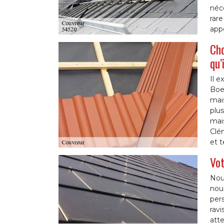
néce
rare
appe
Cho
qu’
Il e
Boeu
mais
plus
mais
Clém
et 
Vot
Nous
nou
pers
ravi
atte