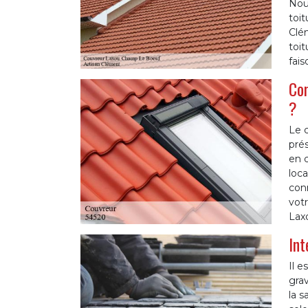
Nou
toit
Clé
toit
fais
Com
?
Le c
prés
en c
loca
con
votr
Lax
Int
Il e
grav
la s