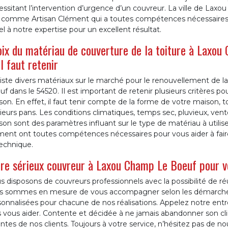
ssitant l’intervention d’urgence d’un couvreur. La ville de Laxo
 comme Artisan Clément qui a toutes compétences nécessaires po
l à notre expertise pour un excellent résultat.
ix du matériau de couverture de la toiture à Laxou
il faut retenir
xiste divers matériaux sur le marché pour le renouvellement de 
f dans le 54520. Il est important de retenir plusieurs critères po
on. En effet, il faut tenir compte de la forme de votre maison, t
ieurs pans. Les conditions climatiques, temps sec, pluvieux, vente
on sont des paramètres influant sur le type de matériau à utilise
ent ont toutes compétences nécessaires pour vous aider à faire le
technique.
re sérieux couvreur à Laxou Champ Le Boeuf pour v
 disposons de couvreurs professionnels avec la possibilité de ré
s sommes en mesure de vous accompagner selon les démarches
onnalisées pour chacune de nos réalisations. Appelez notre entr
s vous aider. Contente et décidée à ne jamais abandonner son cli
ntes de nos clients. Toujours à votre service, n’hésitez pas de 