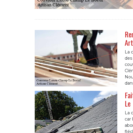
Ren
Art
La c
des 
couv
Clém
Nou
dans
Fai
Le 
La c
car 
abon
fléc