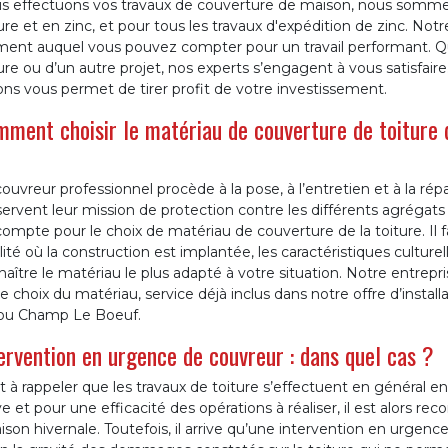
s effectuons vos travaux de couverture de maison, nous sommes 
ure et en zinc, et pour tous les travaux d'expédition de zinc. No
ment auquel vous pouvez compter pour un travail performant. Que
ure ou d’un autre projet, nos experts s’engagent à vous satisfai
ons vous permet de tirer profit de votre investissement.
ment choisir le matériau de couverture de toiture 
ouvreur professionnel procède à la pose, à l’entretien et à la répa
ervent leur mission de protection contre les différents agrégats 
ompte pour le choix de matériau de couverture de la toiture. Il 
lité où la construction est implantée, les caractéristiques culturel
naître le matériau le plus adapté à votre situation. Notre entr
e choix du matériau, service déjà inclus dans notre offre d’installa
ou Champ Le Boeuf.
ervention en urgence de couvreur : dans quel cas ?
st à rappeler que les travaux de toiture s’effectuent en général e
e et pour une efficacité des opérations à réaliser, il est alors
aison hivernale. Toutefois, il arrive qu’une intervention en urgenc