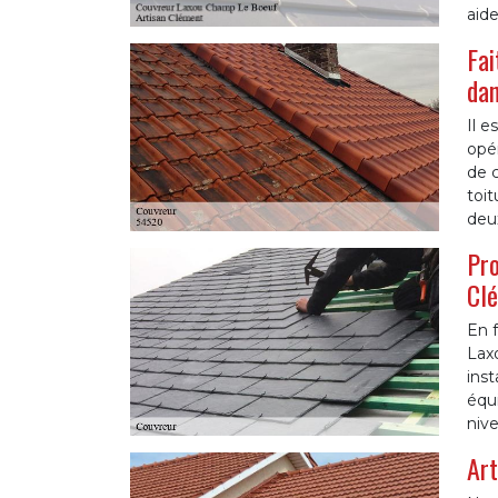
aide
Fai
dan
Il e
opér
de c
toit
deu
Pro
Cl
En f
Laxo
inst
équi
nive
Art