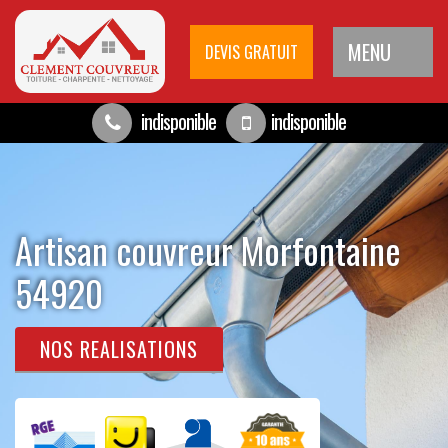
MENU
DEVIS GRATUIT
indisponible
indisponible
Artisan couvreur Morfontaine
54920
NOS REALISATIONS