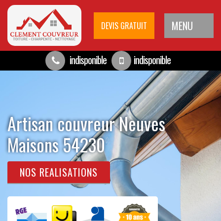
MENU
DEVIS GRATUIT
indisponible
indisponible
Artisan couvreur Neuves
Maisons 54230
NOS REALISATIONS