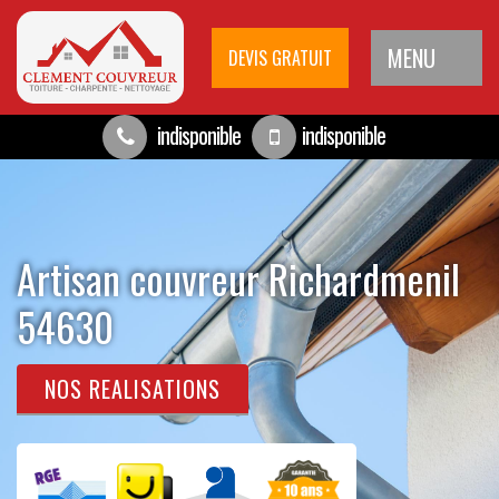
MENU
DEVIS GRATUIT
indisponible
indisponible
Artisan couvreur Richardmenil
54630
NOS REALISATIONS