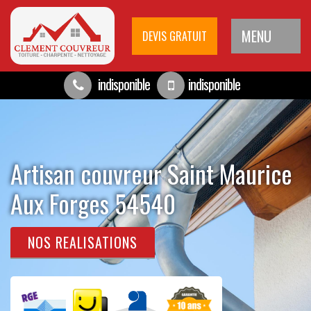
MENU
DEVIS GRATUIT
indisponible
indisponible
Artisan couvreur Saint Maurice
Aux Forges 54540
NOS REALISATIONS