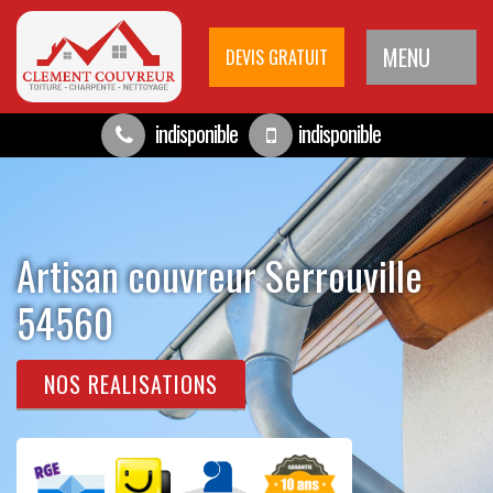
MENU
DEVIS GRATUIT
indisponible
indisponible
Artisan couvreur Serrouville
54560
NOS REALISATIONS