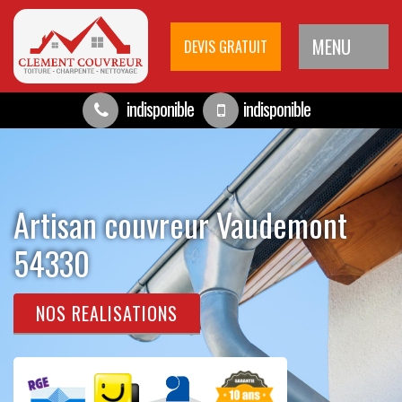
MENU
DEVIS GRATUIT
indisponible
indisponible
Artisan couvreur Vaudemont
54330
NOS REALISATIONS