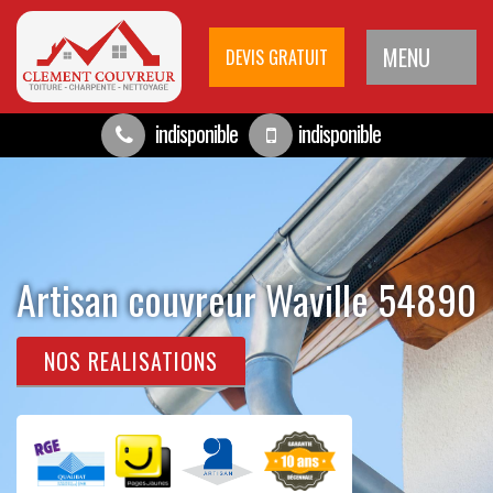
MENU
DEVIS GRATUIT
indisponible
indisponible
Artisan couvreur Waville 54890
NOS REALISATIONS