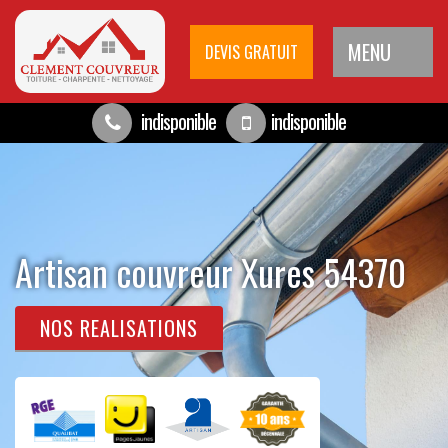
MENU
DEVIS GRATUIT
indisponible
indisponible
Artisan couvreur Xures 54370
NOS REALISATIONS