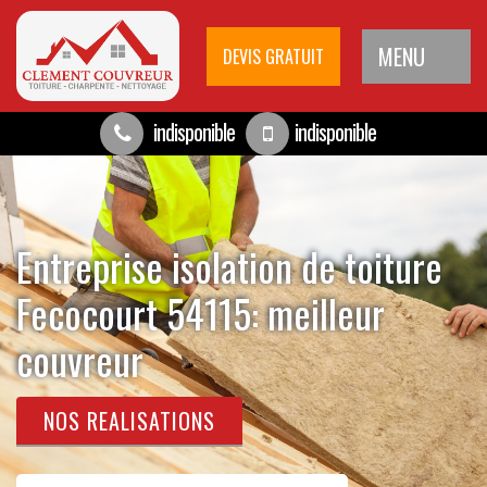
MENU
DEVIS GRATUIT
indisponible
indisponible
Entreprise isolation de toiture
Fecocourt 54115: meilleur
couvreur
NOS REALISATIONS