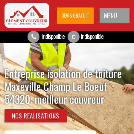
MENU
DEVIS GRATUIT
indisponible
indisponible
Entreprise isolation de toiture
Maxeville Champ Le Boeuf
54320: meilleur couvreur
NOS REALISATIONS