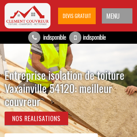
MENU
DEVIS GRATUIT
indisponible
indisponible
Entreprise isolation de toiture
Vaxainville 54120: meilleur
couvreur
NOS REALISATIONS