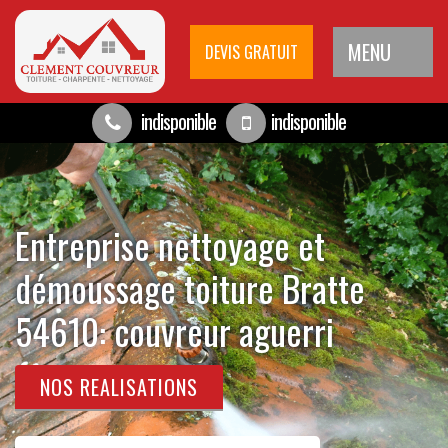
MENU
DEVIS GRATUIT
indisponible
indisponible
Entreprise nettoyage et
démoussage toiture Bratte
54610: couvreur aguerri
NOS REALISATIONS