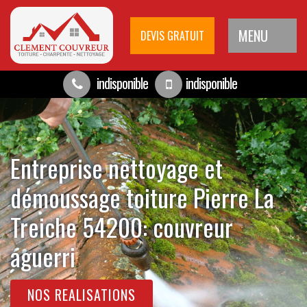
MENU
DEVIS GRATUIT
indisponible
indisponible
Entreprise nettoyage et
démoussage toiture Pierre La
Treiche 54200: couvreur
aguerri
NOS REALISATIONS