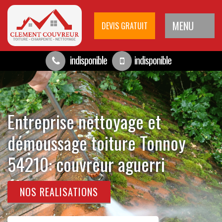
MENU
DEVIS GRATUIT
indisponible
indisponible
Entreprise nettoyage et
démoussage toiture Tonnoy
54210: couvreur aguerri
NOS REALISATIONS