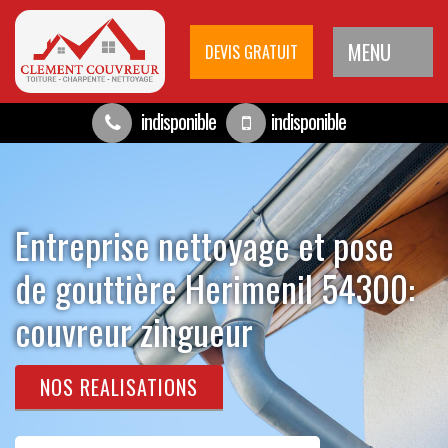
MENU
DEVIS GRATUIT
indisponible
indisponible
Entreprise nettoyage et pose
de gouttière Herimenil 54300:
couvreur zingueur
NOS REALISATIONS