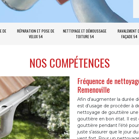
E DE
RÉPARATION ET POSE DE
NETTOYAGE ET DÉMOUSSAGE
RAVALEMENT 
VELUX 54
TOITURE 54
FAÇADE 54
NOS COMPÉTENCES
Fréquence de nettoyage
Remenoville
Afin d’augmenter la durée de v
est d’usage de procéder à de
nettoyage de gouttière une f
gouttière en bon état. Il es
gouttière pendant l’été pour 
juste s’assurer que le jour d
vent fort. Pour un nettoyage