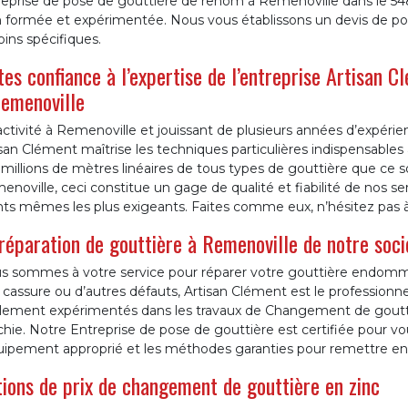
reprise de pose de gouttière de renom à Remenoville dans le 54
n formée et expérimentée. Nous vous établissons un devis de po
ins spécifiques.
tes confiance à l’expertise de l’entreprise Artisan 
emenoville
ctivité à Remenoville et jouissant de plusieurs années d’expérie
san Clément maîtrise les techniques particulières indispensables
millions de mètres linéaires de tous types de gouttière que ce soi
noville, ceci constitue un gage de qualité et fiabilité de nos ser
ents mêmes les plus exigeants. Faites comme eux, n’hésitez pas 
réparation de gouttière à Remenoville de notre soci
s sommes à votre service pour réparer votre gouttière endomma
 cassure ou d’autres défauts, Artisan Clément est le profession
lement expérimentés dans les travaux de Changement de gouttière
hie. Notre Entreprise de pose de gouttière est certifiée pour vou
quipement approprié et les méthodes garanties pour remettre en 
ions de prix de changement de gouttière en zinc