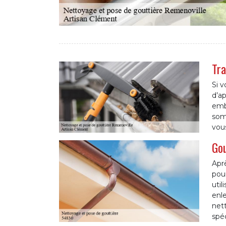
Tra
Si v
d’a
emb
som
vous
Gou
Aprè
pour
util
enle
nett
spéc