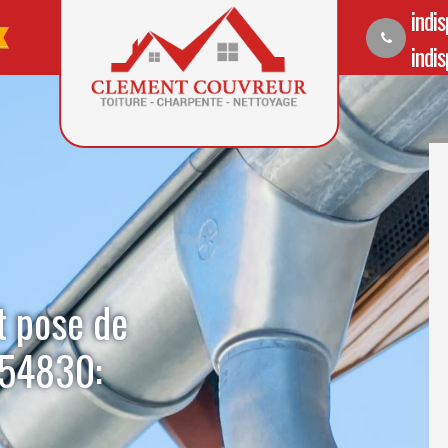
indi
indi
t pose de
 54830: