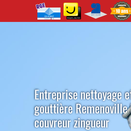
Entreprise nettoyage e
gouttière Remenoville
couvreur zingueur