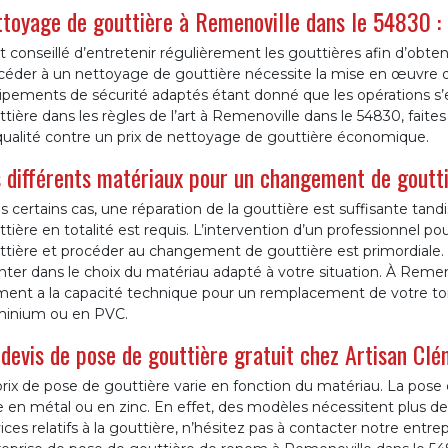
toyage de gouttière à Remenoville dans le 54830 : 
st conseillé d’entretenir régulièrement les gouttières afin d’obt
céder à un nettoyage de gouttière nécessite la mise en œuvre 
ipements de sécurité adaptés étant donné que les opérations s’
tière dans les règles de l’art à Remenoville dans le 54830, faite
qualité contre un prix de nettoyage de gouttière économique.
 différents matériaux pour un changement de goutt
 certains cas, une réparation de la gouttière est suffisante tan
tière en totalité est requis. L’intervention d’un professionnel po
ttière et procéder au changement de gouttière est primordiale. 
nter dans le choix du matériau adapté à votre situation. À Remen
ent a la capacité technique pour un remplacement de votre toitu
minium ou en PVC.
devis de pose de gouttière gratuit chez Artisan Cl
rix de pose de gouttière varie en fonction du matériau. La pose
e en métal ou en zinc. En effet, des modèles nécessitent plus de
ices relatifs à la gouttière, n’hésitez pas à contacter notre en