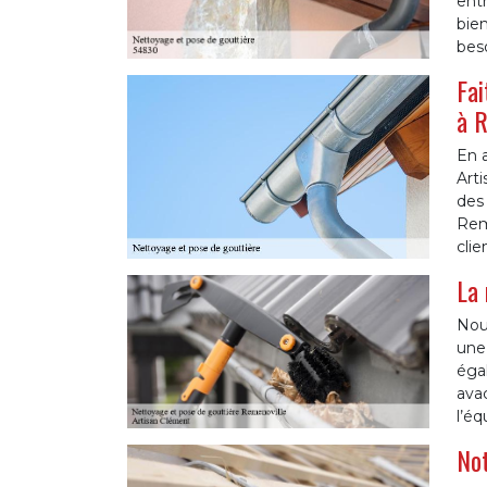
ent
bie
beso
Fai
à R
En a
Arti
des 
Reme
cli
La 
Nou
une
éga
avac
l’é
Not