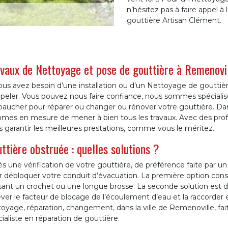
n’hésitez pas à faire appel à
gouttière Artisan Clément.
vaux de Nettoyage et pose de gouttière à Remenovi
ous avez besoin d’une installation ou d’un Nettoyage de gouttiè
ppeler. Vous pouvez nous faire confiance, nous sommes spéciali
aucher pour réparer ou changer ou rénover votre gouttière. Dan
mes en mesure de mener à bien tous les travaux. Avec des profe
 garantir les meilleures prestations, comme vous le méritez.
ttière obstruée : quelles solutions ?
s une vérification de votre gouttière, de préférence faite par un 
 débloquer votre conduit d’évacuation. La première option consi
isant un crochet ou une longue brosse. La seconde solution est 
ver le facteur de blocage de l’écoulement d’eau et la raccorder e
oyage, réparation, changement, dans la ville de Remenoville, fai
ialiste en réparation de gouttière.