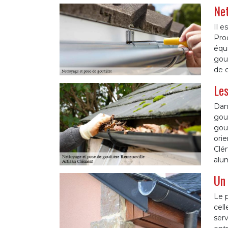
Net
Il e
Pro
équ
gout
de 
Les
Dans
gout
gou
orie
Clém
alu
Un 
Le p
cell
serv