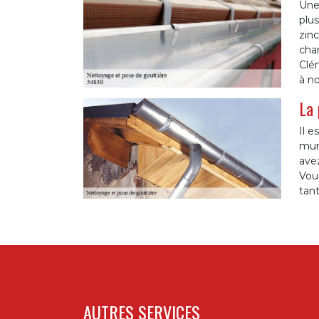
Une 
plus
zinc
chan
Clém
à no
La 
Il e
mur
avez
Vous
tant
AUTRES SERVICES