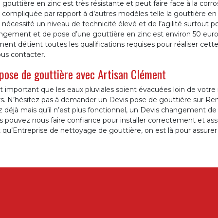
gouttière en zinc est très résistante et peut faire face à la corr
 compliquée par rapport à d’autres modèles telle la gouttière en P
 nécessité un niveau de technicité élevé et de l’agilité surtout pou
gement et de pose d’une gouttière en zinc est environ 50 euros 
ent détient toutes les qualifications requises pour réaliser cett
us contacter.
pose de gouttière avec Artisan Clément
st important que les eaux pluviales soient évacuées loin de votre
s. N’hésitez pas à demander un Devis pose de gouttière sur Rem
 déjà mais qu’il n’est plus fonctionnel, un Devis changement de
 pouvez nous faire confiance pour installer correctement et ass
 qu’Entreprise de nettoyage de gouttière, on est là pour assurer