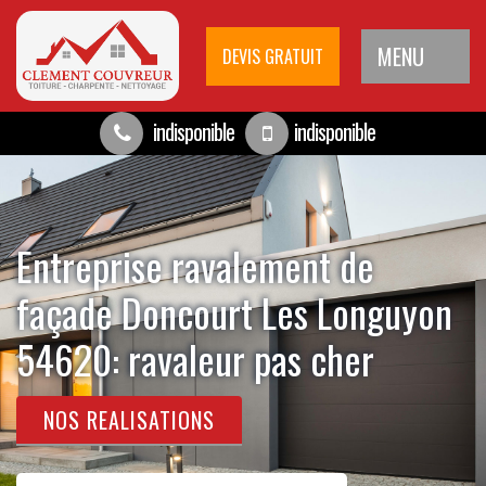
MENU
DEVIS GRATUIT
indisponible
indisponible
Entreprise ravalement de
façade Doncourt Les Longuyon
54620: ravaleur pas cher
NOS REALISATIONS