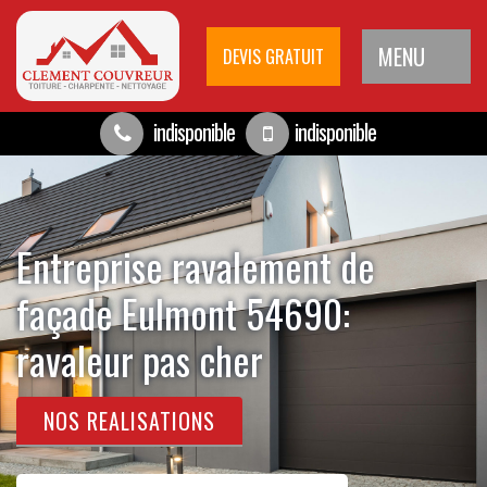
MENU
DEVIS GRATUIT
indisponible
indisponible
Entreprise ravalement de
façade Eulmont 54690:
ravaleur pas cher
NOS REALISATIONS