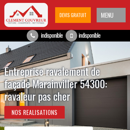
MENU
DEVIS GRATUIT
indisponible
indisponible
Entreprise ravalement de
façade Marainviller 54300:
ravaleur pas cher
NOS REALISATIONS