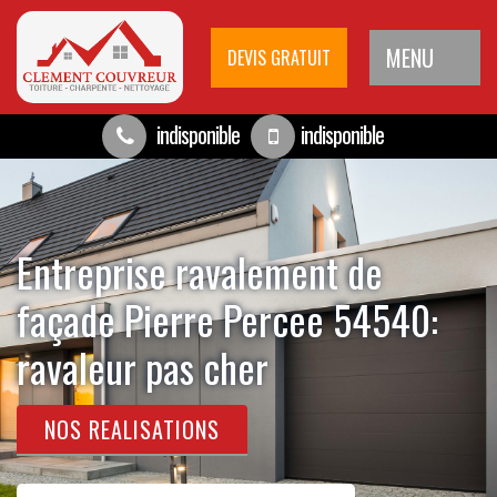
MENU
DEVIS GRATUIT
indisponible
indisponible
Entreprise ravalement de
façade Pierre Percee 54540:
ravaleur pas cher
NOS REALISATIONS