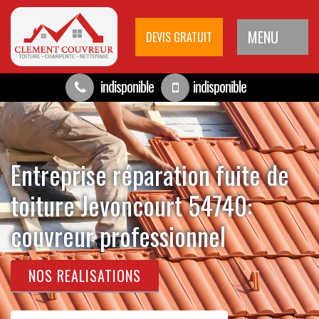
MENU
DEVIS GRATUIT
indisponible
indisponible
Entreprise réparation fuite de
toiture Jevoncourt 54740:
couvreur professionnel
NOS REALISATIONS