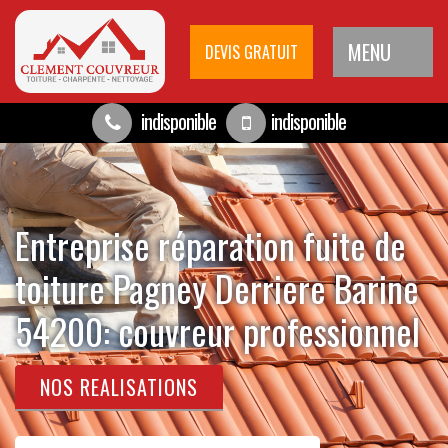
MENU
DEVIS GRATUIT
indisponible
indisponible
Entreprise réparation fuite de
toiture Pagney Derriere Barine
54200: couvreur professionnel
NOS REALISATIONS