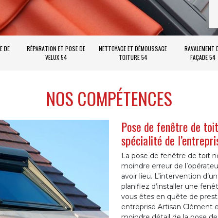
E DE
RÉPARATION ET POSE DE
NETTOYAGE ET DÉMOUSSAGE
RAVALEMENT 
VELUX 54
TOITURE 54
FAÇADE 54
NOS COMPÉTENCES
Pose de fenêtre de toi
spécialité de l’entrepr
La pose de fenêtre de toit n
moindre erreur de l’opérateu
avoir lieu. L’intervention d’u
planifiez d’installer une fen
vous êtes en quête de prestat
entreprise Artisan Clément e
moindre détail de la pose de