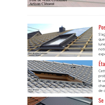
Pos
S’ag
que
lune
notr
expé
Éta
Cett
prob
le v
chan
de 
Se 