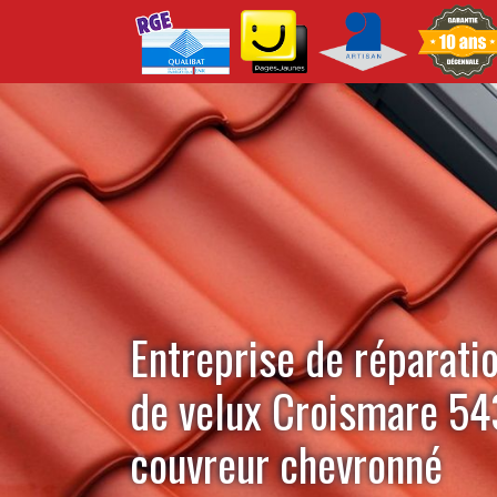
Entreprise de réparati
de velux Croismare 54
couvreur chevronné