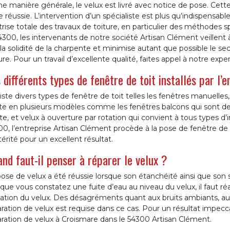
e manière générale, le velux est livré avec notice de pose. Cette 
 réussie. L’intervention d’un spécialiste est plus qu’indispensab
rise totale des travaux de toiture, en particulier des méthodes s
4300, les intervenants de notre société Artisan Clément veillent 
la solidité de la charpente et minimise autant que possible le 
ure. Pour un travail d’excellente qualité, faites appel à notre exper
 différents types de fenêtre de toit installés par l
xiste divers types de fenêtre de toit telles les fenêtres manuelles,
te en plusieurs modèles comme les fenêtres balcons qui sont des
e, et velux à ouverture par rotation qui convient à tous types d’i
0, l’entreprise Artisan Clément procède à la pose de fenêtre de to
érité pour un excellent résultat.
nd faut-il penser à réparer le velux ?
ose de velux a été réussie lorsque son étanchéité ainsi que son 
 que vous constatez une fuite d’eau au niveau du velux, il faut ré
olation du velux. Des désagréments quant aux bruits ambiants, a
ration de velux est requise dans ce cas. Pour un résultat impecca
ration de velux à Croismare dans le 54300 Artisan Clément.