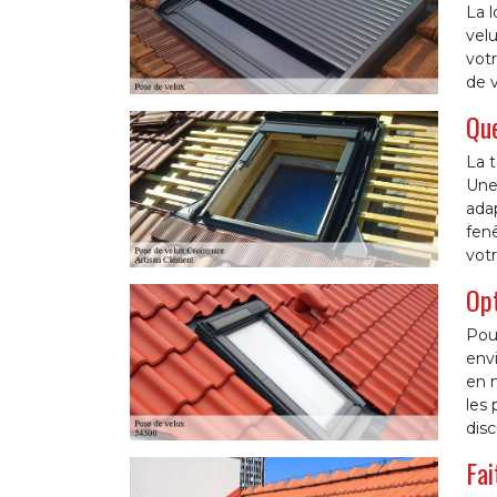
La l
vel
votr
de v
Que
La t
Une 
adap
fen
votr
Opt
Pour
envi
en m
les
disc
Fai