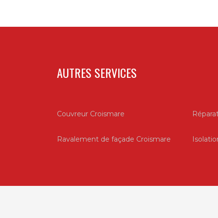
AUTRES SERVICES
Couvreur Croismare
Réparat
Ravalement de façade Croismare
Isolati