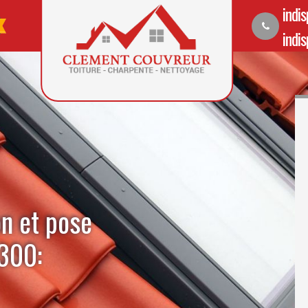
indi
indi
on et pose
300: