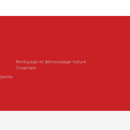
e
Nettoyage et démoussage toiture
Croismare
rpente