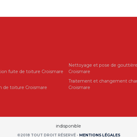
Nettoyage et pose de gouttièr
ion fuite de toiture Croismare
Croismare
Traitement et changement cha
on de toiture Croismare
Croismare
indisponible
©2018 TOUT DROIT RÉSERVÉ -
MENTIONS LÉGALES