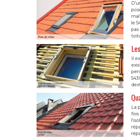
D’un
pose
maît
le 5
pas 
toit
Les
Il e
exis
pent
5430
dext
Qua
La p
fois
l’is
répa
répa