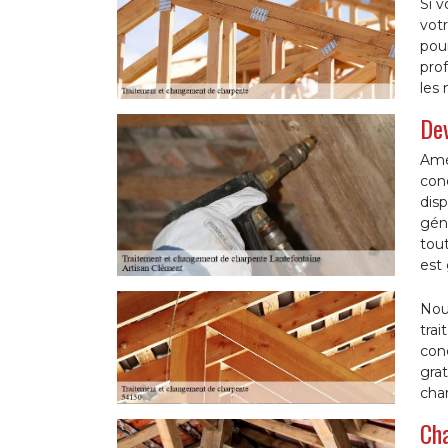
Si 
vot
pour
pro
les 
Dev
Amé
con
dis
géné
tout
est 
Nou
trai
conc
gra
cha
Cha