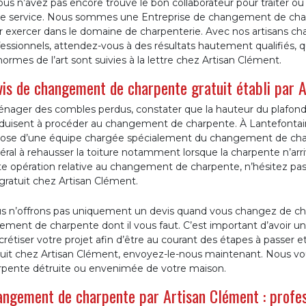
vous n’avez pas encore trouvé le bon collaborateur pour traiter
re service. Nous sommes une Entreprise de changement de charpe
 exercer dans le domaine de charpenterie. Avec nos artisans ch
fessionnels, attendez-vous à des résultats hautement qualifiés,
normes de l’art sont suivies à la lettre chez Artisan Clément.
is de changement de charpente gratuit établi par 
nager des combles perdus, constater que la hauteur du plafond e
duisent à procéder au changement de charpente. À Lantefontaine
pose d’une équipe chargée spécialement du changement de charp
ral à rehausser la toiture notamment lorsque la charpente n’arrive
e opération relative au changement de charpente, n’hésitez pas à 
gratuit chez Artisan Clément.
s n’offrons pas uniquement un devis quand vous changez de cha
tement de charpente dont il vous faut. C’est important d’avoir un
rétiser votre projet afin d’être au courant des étapes à passer e
tuit chez Artisan Clément, envoyez-le-nous maintenant. Nous 
rpente détruite ou envenimée de votre maison.
ngement de charpente par Artisan Clément : profes