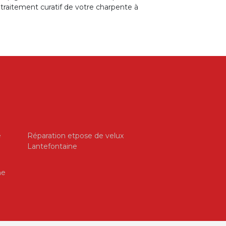
 traitement curatif de votre charpente à
e
Réparation etpose de velux
Lantefontaine
ne