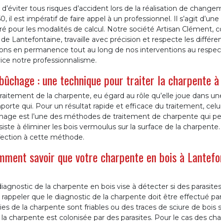
 d’éviter tous risques d’accident lors de la réalisation de chan
0, il est impératif de faire appel à un professionnel. Il s’agit d’
ré pour les modalités de calcul. Notre société Artisan Clément,
e de Lantefontaine, travaille avec précision et respecte les diffé
llons en permanence tout au long de nos interventions au respe
ice notre professionnalisme.
bûchage : une technique pour traiter la charpente 
raitement de la charpente, eu égard au rôle qu’elle joue dans une
porte qui. Pour un résultat rapide et efficace du traitement, celui
age est l’une des méthodes de traitement de charpente qui peut 
iste à éliminer les bois vermoulus sur la surface de la charpente
fection à cette méthode.
ment savoir que votre charpente en bois à Lantefon
iagnostic de la charpente en bois vise à détecter si des parasit
 rappeler que le diagnostic de la charpente doit être effectué p
ies de la charpente sont friables ou des traces de sciure de bois
la charpente est colonisée par des parasites. Pour le cas des ch