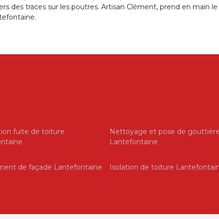
ers des traces sur les poutres. Artisan Clément, prend en main le
tefontaine.
ion fuite de toiture
Nettoyage et pose de gouttièr
ntaine
Lantefontaine
ment de façade Lantefontaine
Isolation de toiture Lantefontai