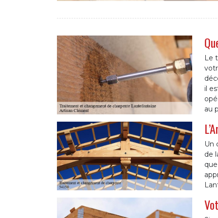
Que
Le t
vot
déco
il e
opér
au 
L’A
Un c
de l
que 
app
Lant
Vot