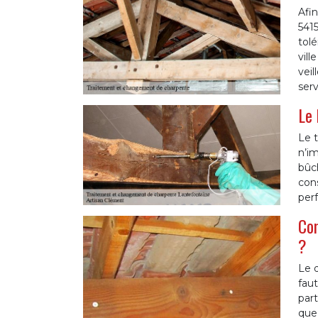
Afin
5415
tolé
vill
vei
serv
Le 
Le t
n’im
bûch
cons
per
Com
?
Le d
faut
part
que 