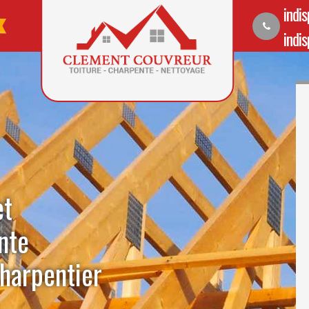
indi
indi
et
nte
harpentier