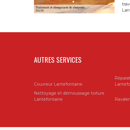
trav
Lan
AUTRES SERVICES
Réparat
Couvreur Lantefontaine
Lantefo
Nettoyage et démoussage toiture
Lantefontaine
Ravale