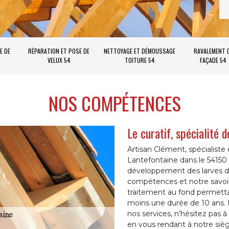
E DE
RÉPARATION ET POSE DE
NETTOYAGE ET DÉMOUSSAGE
RAVALEMENT 
VELUX 54
TOITURE 54
FAÇADE 54
NOS COMPÉTENCES
Le curatif, spécialité 
Artisan Clément, spécialist
Lantefontaine dans le 54150 v
développement des larves da
compétences et notre savoir
traitement au fond permetta
moins une durée de 10 ans. 
nos services, n’hésitez pas 
en vous rendant à notre sièg