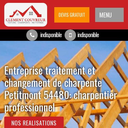
MENU
DEVIS GRATUIT
indisponible
indisponible
Entreprise traitement et
changement de charpente
Petitmont 54480: charpentier
professionnel
NOS REALISATIONS