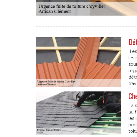
Dét
Il e
les 
sour
régu
déte
trav
Che
La s
au f
les 
prob
toit