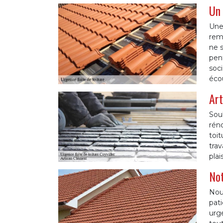
Un 
Une 
rema
ne s
pen
soci
éco
Art
Souh
réno
toi
trav
plai
Not
Nou
pati
urg