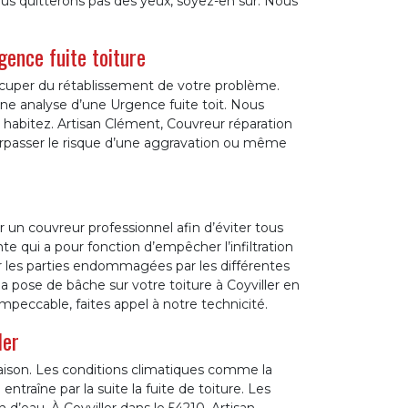
vous quitterons pas des yeux, soyez-en sûr. Nous
gence fuite toiture
occuper du rétablissement de votre problème.
e analyse d’une Urgence fuite toit. Nous
habitez. Artisan Clément, Couvreur réparation
surpasser le risque d’une aggravation ou même
ar un couvreur professionnel afin d’éviter tous
te qui a pour fonction d’empêcher l’infiltration
er les parties endommagées par les différentes
la pose de bâche sur votre toiture à Coyviller en
peccable, faites appel à notre technicité.
ler
 maison. Les conditions climatiques comme la
entraîne par la suite la fuite de toiture. Les