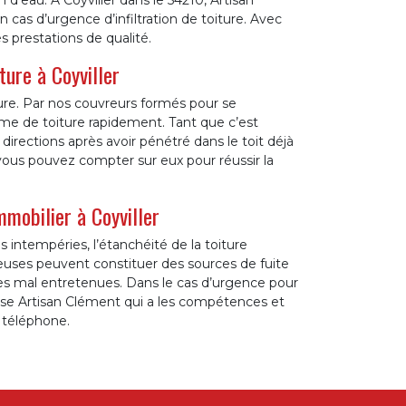
n d’eau. À Coyviller dans le 54210, Artisan
n cas d’urgence d’infiltration de toiture. Avec
 prestations de qualité.
ture à Coyviller
ure. Par nos couvreurs formés pour se
ème de toiture rapidement. Tant que c’est
irections après avoir pénétré dans le toit déjà
 vous pouvez compter sur eux pour réussir la
mmobilier à Coyviller
s intempéries, l’étanchéité de la toiture
reuses peuvent constituer des sources de fuite
res mal entretenues. Dans le cas d’urgence pour
eprise Artisan Clément qui a les compétences et
r téléphone.