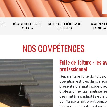
E DE
RÉPARATION ET POSE DE
NETTOYAGE ET DÉMOUSSAGE
RAVALEMENT 
VELUX 54
TOITURE 54
FAÇADE 54
NOS COMPÉTENCES
Fuite de toiture : les 
professionnel
Réparer une fuite du toit sig
opération est très dangereuse
présente un haut risque d’ac
professionnel qui maîtrise les
des matériels adaptés et le d
confiance à notre entreprise
d’urgence en toiture dans la v