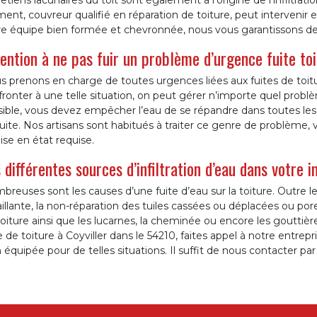
etiens lacunaires du toit sont également à l’origine de l’infiltratio
ent, couvreur qualifié en réparation de toiture, peut intervenir e
re équipe bien formée et chevronnée, nous vous garantissons des
ention à ne pas fuir un problème d’urgence fuite toi
s prenons en charge de toutes urgences liées aux fuites de toit
ronter à une telle situation, on peut gérer n’importe quel probl
ible, vous devez empêcher l’eau de se répandre dans toutes les d
uite. Nos artisans sont habitués à traiter ce genre de problème,
se en état requise.
 différentes sources d’infiltration d’eau dans votre i
reuses sont les causes d’une fuite d’eau sur la toiture. Outre le
illante, la non-réparation des tuiles cassées ou déplacées ou po
oiture ainsi que les lucarnes, la cheminée ou encore les gouttiè
e de toiture à Coyviller dans le 54210, faites appel à notre entr
 équipée pour de telles situations. Il suffit de nous contacter pa