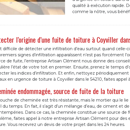
qualité à exécution rapide. D
comme la nôtre, vous bénéfi
ecter l’origine d’une fuite de toiture à Coyviller da
st difficile de détecter une infiltration d’eau surtout quand celle-c
premiers signes d’infiltration apparaîssent n’est pas forcément l’ori
ce de fuite, l’entreprise Artisan Clément nous donne des consei
lière l’état de votre toit en premier. Ensuite, prenez le temps 
cter les indices d’infiltration. Et enfin, nettoyez périodiquement
aux en urgence de toiture à Coyviller dans le 54210, faites appel 
minée endommagée, source de fuite de la toiture
ouche de cheminée est très résistante, mais le mortier qui le lie 
il du temps. En fait, il s’agit d’un mélange d’eau, de ciment et d
intempéries. Dans ce cas, la cheminée constitue une source de fu
lème, faites appel à notre entreprise Artisan Clément pour des en
ure. Vous recevrez un devis de votre projet dans les 24 heures.