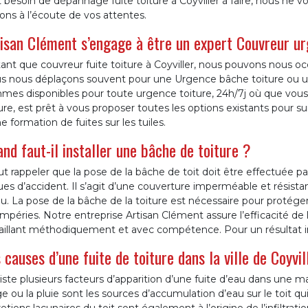
 besoin de dépannage fuite toiture à Coyviller à faire, nous ne 
ons à l’écoute de vos attentes.
isan Clément s’engage à être un expert Couvreur ur
ant que couvreur fuite toiture à Coyviller, nous pouvons nous 
s nous déplaçons souvent pour une Urgence bâche toiture ou un
mes disponibles pour toute urgence toiture, 24h/7j où que vous 
ure, est prêt à vous proposer toutes les options existants pour 
e formation de fuites sur les tuiles.
nd faut-il installer une bâche de toiture ?
aut rappeler que la pose de la bâche de toit doit être effectuée p
ues d’accident. Il s’agit d’une couverture imperméable et résistan
u. La pose de la bâche de la toiture est nécessaire pour protég
mpéries. Notre entreprise Artisan Clément assure l’efficacité de 
vaillant méthodiquement et avec compétence. Pour un résultat im
 causes d’une fuite de toiture dans la ville de Coyvil
xiste plusieurs facteurs d’apparition d’une fuite d’eau dans une
e ou la pluie sont les sources d’accumulation d’eau sur le toit qui 