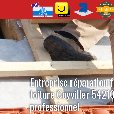
Entreprise réparation f
toiture Coyviller 5421
professionnel