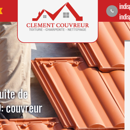
indi
indi
uite de
0: couvreur