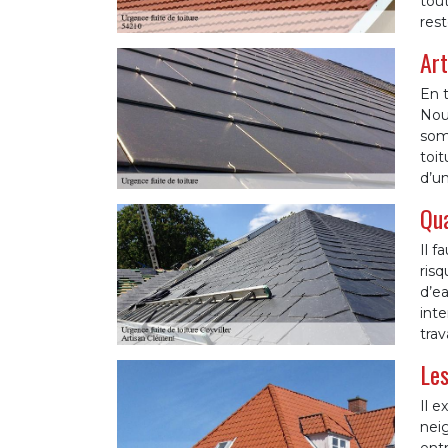
tout
rest
Art
En t
Nou
som
toit
d’un
Qua
Il f
risq
d’ea
inte
tra
Les
Il e
neig