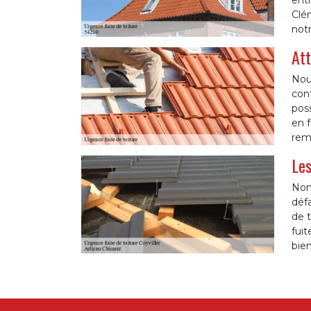
entr
Clém
not
Att
Nou
conf
poss
en f
remi
Les
Nomb
défa
de t
fuit
bien