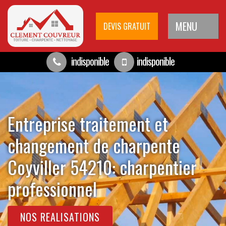
MENU
DEVIS GRATUIT
indisponible
indisponible
Entreprise traitement et
changement de charpente
Coyviller 54210: charpentier
professionnel
NOS REALISATIONS